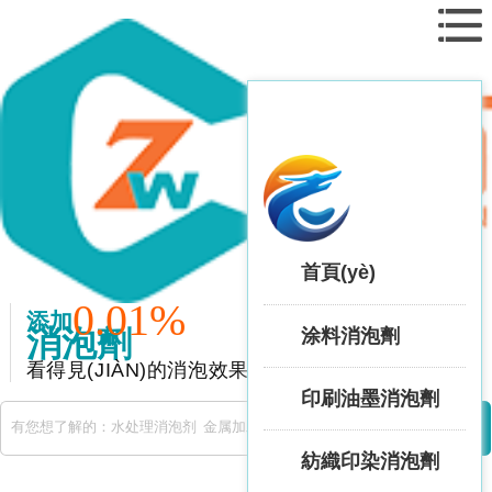
首頁(yè)
0.01%
添加
消泡劑
涂料消泡劑
看得見(JIÀN)的消泡效果
印刷油墨消泡劑
紡織印染消泡劑