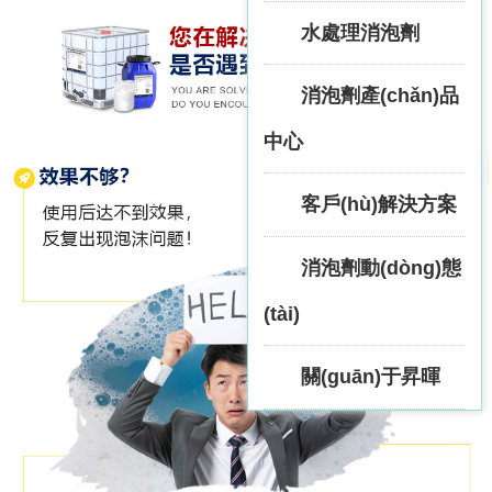
水處理消泡劑
消泡劑產(chǎn)品
中心
客戶(hù)解決方案
消泡劑動(dòng)態
(tài)
關(guān)于昇暉