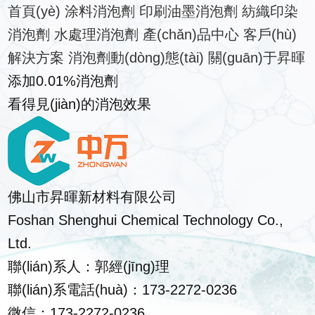
首頁(yè)
涂料消泡劑
印刷油墨消泡劑
紡織印染
消泡劑
水處理消泡劑
產(chǎn)品中心
客戶(hù)
解決方案
消泡劑動(dòng)態(tài)
關(guān)于昇暉
添加
0.01%
消泡劑
看得見(jiàn)的消泡效果
佛山市昇暉新材料有限公司
Foshan Shenghui Chemical Technology Co.,
Ltd.
聯(lián)系人：郭經(jīng)理
聯(lián)系電話(huà)：173-2272-0236
微信：173-2272-0236