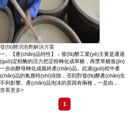
發(fā)酵消泡劑解決方案
一、【產(chǎn)品特性】：發(fā)酵工業(yè)主要是通過
(guò)淀粉酶的活力把淀粉轉化成單糖，再漿單糖進(jìn)
一步由酵母轉化成最終產(chǎn)品。此過(guò)程中產
(chǎn)品的氧應時(shí)排除，否則對發(fā)酵產(chǎn)生
不利影響。產(chǎn)品泡沫的原因有兩種，一是由...
查看更多>
1