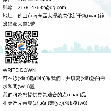
郵箱：2179147692@qq.com
地址：佛山市南海區大瀝鎮廣佛新干線(xiàn)鐘
邊鐘豪大道1號
WRITE DOWN
可在線(xiàn)聯(lián)系我們，并填寫(xiě)您的需
求和問(wèn)題
我們將為您提供更為適合的產(chǎn)品
和更為完善專(zhuān)業(yè)的服務(wù)