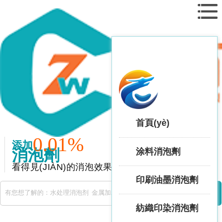
首頁(yè)
0.01%
添加
消泡劑
涂料消泡劑
看得見(JIÀN)的消泡效果
印刷油墨消泡劑
紡織印染消泡劑