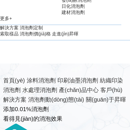
發(fā)酵消泡劑
日化消泡劑
建材消泡劑
更多+
解決方案
消泡劑定制
索取樣品
消泡劑價(jià)格
走進(jìn)昇暉
首頁(yè)
涂料消泡劑
印刷油墨消泡劑
紡織印染
消泡劑
水處理消泡劑
產(chǎn)品中心
客戶(hù)
解決方案
消泡劑動(dòng)態(tài)
關(guān)于昇暉
添加
0.01%
消泡劑
看得見(jiàn)的消泡效果