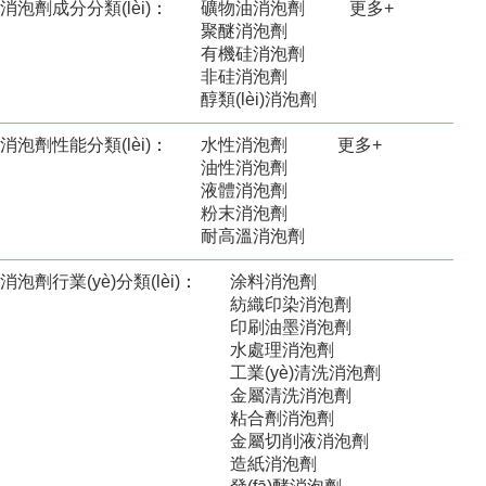
消泡劑成分分類(lèi)
：
礦物油消泡劑
更多+
聚醚消泡劑
有機硅消泡劑
非硅消泡劑
醇類(lèi)消泡劑
消泡劑性能分類(lèi)
：
水性消泡劑
更多+
油性消泡劑
液體消泡劑
粉末消泡劑
耐高溫消泡劑
消泡劑行業(yè)分類(lèi)
：
涂料消泡劑
紡織印染消泡劑
印刷油墨消泡劑
水處理消泡劑
工業(yè)清洗消泡劑
金屬清洗消泡劑
粘合劑消泡劑
金屬切削液消泡劑
造紙消泡劑